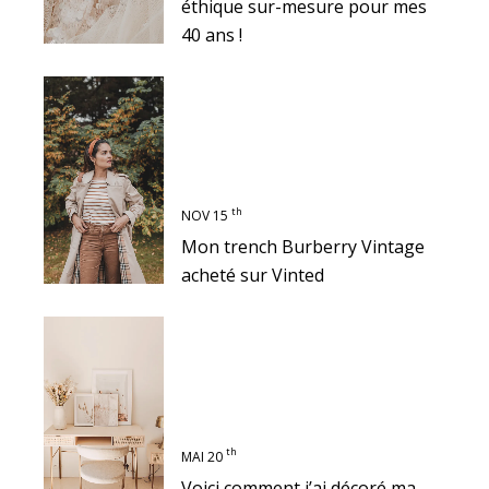
éthique sur-mesure pour mes
40 ans !
th
NOV 15
Mon trench Burberry Vintage
acheté sur Vinted
th
MAI 20
Voici comment j’ai décoré ma