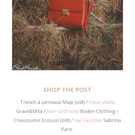
SHOP THE POST
Trench à carreaux Maje (old) /
Haut côtelé
Grace&Mila /
Jean Girlfriend
Boden Clothing /
Chaussures Ecosusi (old) /
Sac Faustine
Sabrina
Paris