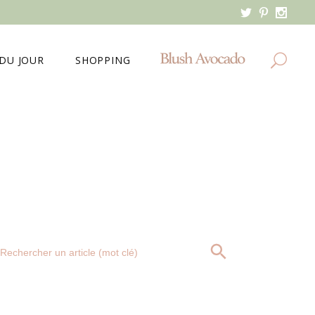
DU JOUR
SHOPPING
MES DERNIERS ACHATS
MA WISHLIST
Search
SEARCH BUTTON
for: