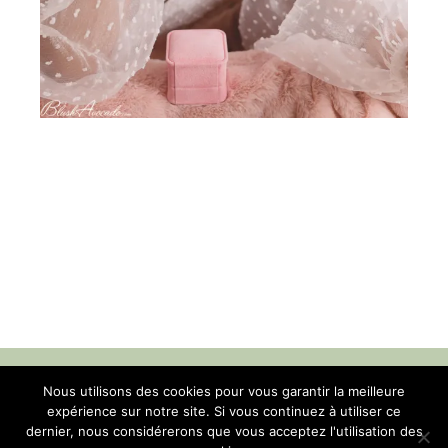
Nous utilisons des cookies pour vous garantir la meilleure
Contact
-
Mentions légales
-
Confidentialité
expérience sur notre site. Si vous continuez à utiliser ce
dernier, nous considérerons que vous acceptez l'utilisation des