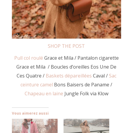
SHOP THE POST
Pull col roulé
Grace et Mila / Pantalon cigarette
Grace et Mila / Boucles d’oreilles Eos Une De
Ces Quatre /
Baskets dépareillées
Caval /
Sac
ceinture camel
Bons Baisers de Paname /
Chapeau en laine
Jungle Folk via Klow
Vous aimerez aussi