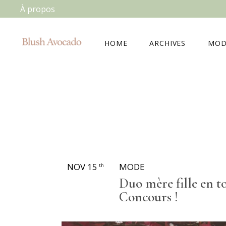
À propos
HOME
ARCHIVES
MOD
NOV 15
MODE
th
Duo mère fille en t
Concours !