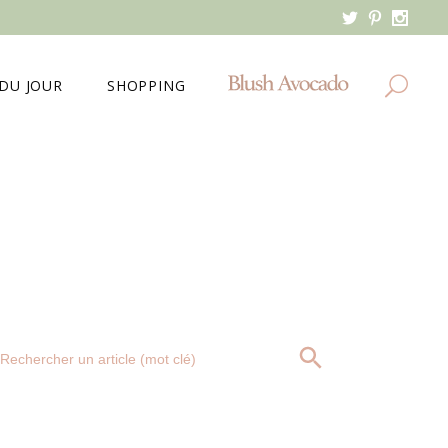
DU JOUR
SHOPPING
MES DERNIERS ACHATS
MA WISHLIST
Search
SEARCH BUTTON
for: