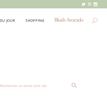
DU JOUR
SHOPPING
MES DERNIERS ACHATS
MA WISHLIST
Search
SEARCH BUTTON
for: