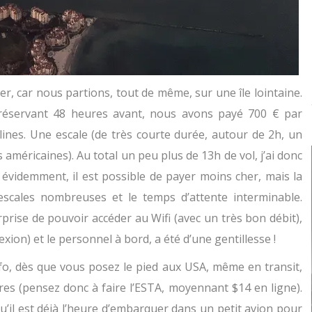
cher, car nous partions, tout de même, sur une île lointaine.
réservant 48 heures avant, nous avons payé 700 € par
ines. Une escale (de très courte durée, autour de 2h, un
américaines). Au total un peu plus de 13h de vol, j’ai donc
n évidemment, il est possible de payer moins cher, mais la
escales nombreuses et le temps d’attente interminable.
prise de pouvoir accéder au Wifi (avec un très bon débit),
ion) et le personnel à bord, a été d’une gentillesse !
fo, dès que vous posez le pied aux USA, même en transit,
ires (pensez donc à faire l’ESTA, moyennant $14 en ligne).
u’il est déjà l’heure d’embarquer dans un petit avion pour