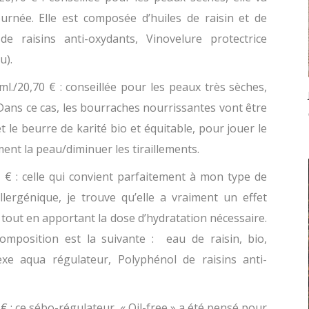
urnée. Elle est composée d’huiles de raisin et de
e raisins anti-oxydants, Vinovelure protectrice
u).
l./20,70 € : conseillée pour les peaux très sèches,
Dans ce cas, les bourraches nourrissantes vont être
t le beurre de karité bio et équitable, pour jouer le
ent la peau/diminuer les tiraillements.
 € : celle qui convient parfaitement à mon type de
lergénique, je trouve qu’elle a vraiment un effet
 tout en apportant la dose d’hydratation nécessaire.
mposition est la suivante : eau de raisin, bio,
exe aqua régulateur, Polyphénol de raisins anti-
 € : ce sébo-régulateur, « Oil-free » a été pensé pour