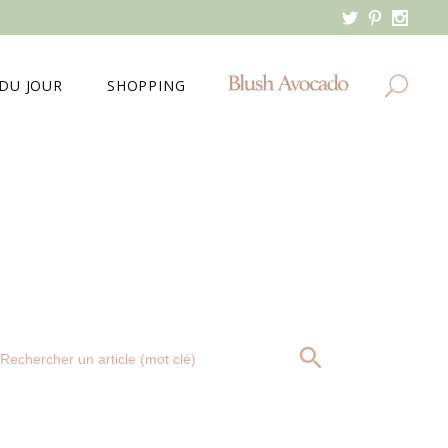
DU JOUR
SHOPPING
MES DERNIERS ACHATS
MA WISHLIST
Search
SEARCH BUTTON
for: