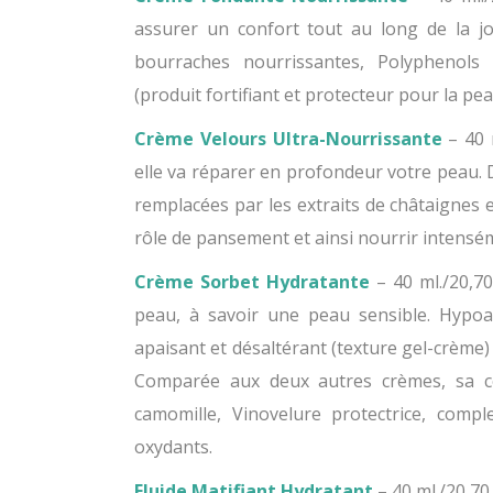
assurer un confort tout au long de la jo
bourraches nourrissantes, Polyphenols d
(produit fortifiant et protecteur pour la pea
Crème Velours Ultra-Nourrissante
– 40 m
elle va réparer en profondeur votre peau. 
remplacées par les extraits de châtaignes e
rôle de pansement et ainsi nourrir intensém
Crème Sorbet Hydratante
– 40 ml./20,70
peau, à savoir une peau sensible. Hypoal
apaisant et désaltérant (texture gel-crème)
Comparée aux deux autres crèmes, sa co
camomille, Vinovelure protectrice, compl
oxydants.
Fluide Matifiant Hydratant
– 40 ml./20,70