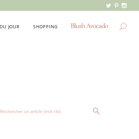
DU JOUR
SHOPPING
MES DERNIERS ACHATS
MA WISHLIST
Search
SEARCH BUTTON
for: