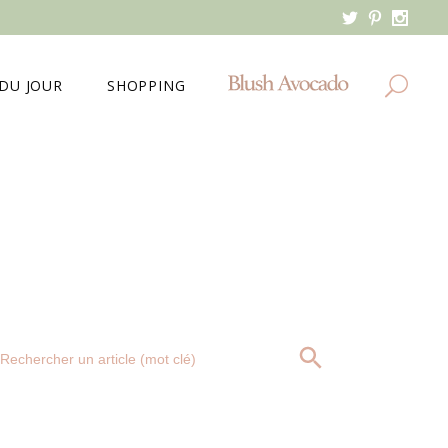
DU JOUR
SHOPPING
MES DERNIERS ACHATS
MA WISHLIST
Search
SEARCH BUTTON
for: