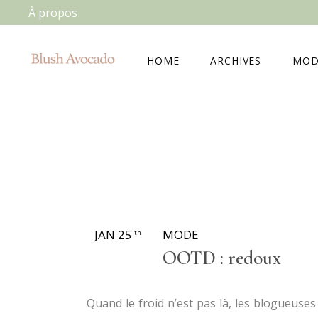
À propos
HOME
ARCHIVES
MOD
JAN 25
MODE
th
OOTD : redoux
Quand le froid n’est pas là, les blogueuse