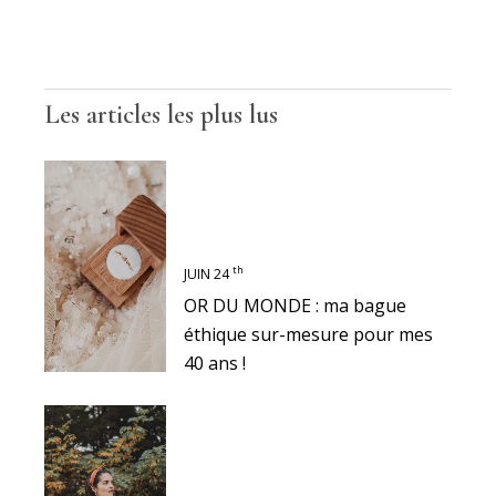
Les articles les plus lus
th
JUIN 24
OR DU MONDE : ma bague
éthique sur-mesure pour mes
40 ans !