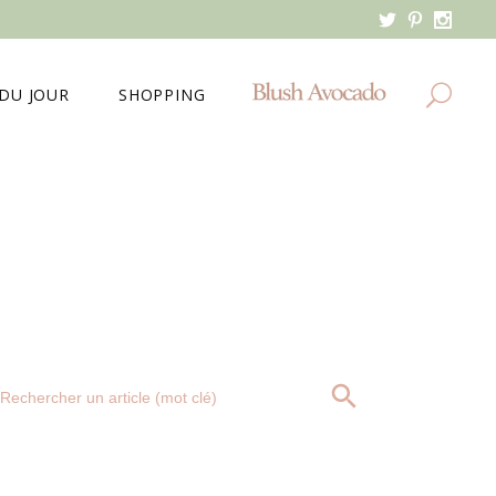
DU JOUR
SHOPPING
MES DERNIERS ACHATS
MA WISHLIST
Search
SEARCH BUTTON
for: