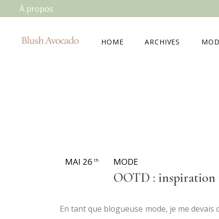
À propos
HOME
ARCHIVES
MOD
MAI 26
MODE
th
OOTD : inspiration
En tant que blogueuse mode, je me devais 