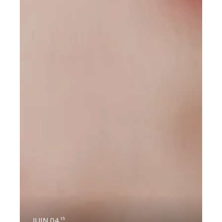
JUIN 04
th