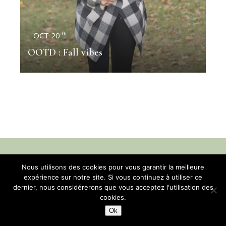
OCT 20
th
OOTD : Fall vibes
Nous utilisons des cookies pour vous garantir la meilleure
Contact
-
Mentions légales
-
Confidentialité
expérience sur notre site. Si vous continuez à utiliser ce
dernier, nous considérerons que vous acceptez l'utilisation des
© Blush Avocado 2014-2025 tous droits réservés
cookies.
Ok